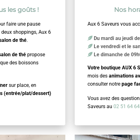
s les goûts !
Nos hora
ur faire une pause
Aux 6 Saveurs vous accu
e deux shoppings, Aux 6
Du mardi au jeudi d
salon de thé
.
Le vendredi et le s
salon de thé
propose
Le dimanche de 09h
 que des boissons
Votre boutique AUX 6
mois des
animations av
consulter notre
page fa
îner
sur place, en
s (entrée/plat/dessert)
Vous avez des questions
Saveurs au
02 51 64 64