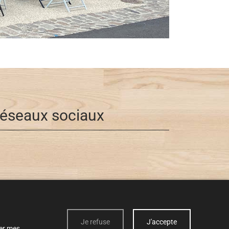
éseaux sociaux
Je refuse
J'accepte
er mes