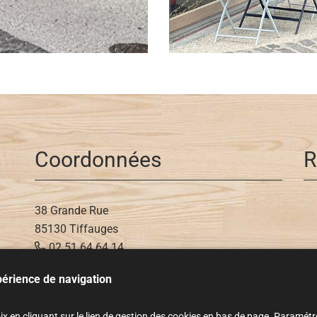
Coordonnées
R
38 Grande Rue
85130 Tiffauges
02 51 64 64 14
06 73 71 34 72
xpérience de navigation
 en cliquant sur le lien de gestion des cookies en bas de page.
Paramétr